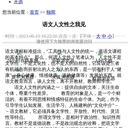
开选
您当前位置：
首页
>>
独闻
语文人文性之我见
时间：2023-06-10 16:22:50
点击：
次
【字体：
大
中
小
】
请使用下方推荐的浏览器访问
语文课程标准提出，“工具性与人文性的统一，是语文课程
的基本特点”。那么，何谓人文性？笔者认为，人文性不是
24小时在线客服
谷歌浏览器
APP下载
文学性，不是文化性，也不是人的自然性，它应该是三者
有机融合而折射出的人之为人的东西，是一切有利于人“健
康”（身心健康、情感健康、道德健康等）发展的东西。就
寰宇浏览器
火狐浏览器
欧朋浏览器
语文教育而言，谈人文性，离不开教材、教师和学生。
语文人文性的内涵之一：提供自由的文本，关注生命
个体，尊重个性差异。 教育的对象是人，是一个个鲜
活的、有着不同思维和情感特征的生命个体。为此，作为
引导学生认知发展、生活学习、人格建构的“文化中介”－
－语文教材，它必须具备文学性、开放性、时代性、灵活
性等特点。 所谓文学性，是相对于政治性、知识性而
言。教材不是道德说教，不是政治观念的诠释，把语文学