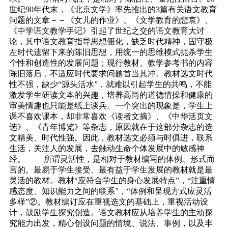
世纪90年代末，《北京文学》率先推出的3篇有关语文教育
问题的文章－－《女儿的作业》、《文学教育的悲哀》、
《中学语文教学手记》引起了世纪之交的语文教育大讨
论，其中语文教育指导思想僵化，缺乏时代精神，固守极
左时代遗留下来的陈旧思想，用统一的思维模式扼杀学生
个性和创造性的发展问题；现行教材、教学参考书的内容
陈旧落后，不适应时代要求问题首当其冲。教材选文时代
性不强，缺少“源头活水”，就难以引起学生的共鸣，不能
激发学生研读文本的兴趣，培养高尚的道德情操和健康的
审美情趣也只能是纸上谈兵。一个突出的现象是，学生上
课不喜欢课本，却非常喜欢《读者文摘》、《中华活页文
选》、《青年博览》等杂志，原因就在于这部分杂志的选
文精美、时代性强。因此，教材选文必须与时俱进，联系
生活，关注人的发展，去触动生命个体发展中的敏感神
经。 所谓灵活性，是相对于教材编写的体例、形式而
言的。最易于学生接受、最有益于学生发展的教材就是最
灵活的教材。教材“应符合学生的身心发展特点”，“注重情
感态度、知识能力之间的联系”，“体例和呈现方式应灵活
多样”②。教材编订应在重视选文的基础上，重视活动设
计，鼓励学生探究创造。语文教材应从培养学生的主动探
究能力出发，精心创设问题的情境、说法、事例，以及丰