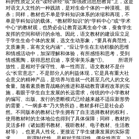
科的性质定义在“读经讲经”或“加强政治思想教育”上，这是
对语文人文性的一种践踏，是对生命个体的一种漠视、扼
杀；同样，教材也不单是学科知识体系的浓缩和再现，不
单是学科知识的载体。“教材即知识”的“学科中心”或“学术
中心”的教材观，也势必会让教育远离生命个体，蚕食学生
发挥的空间和研讨的余地。因此，语文教材的建设应立足
于学生生命个体的发展，选文生动形象，“要具有典范性，
文质兼美，富有文化内涵”，“应让学生在主动积极的思维
和情感活动中，加深理解和体验，有所感悟和思考，受到
情感熏陶，获得思想启迪，享受审美乐趣”①。 所谓开
放性，是相对于保守性、单一性而言。语文教材不是什
么“长官意志”，不是部分人的利益体现，它是具有重大社
会意义的精神产品，是培养与造就一代甚至几代人的文化
食量。随着素质教育战略的推进和基础教育课程改革的实
施，着眼于学生自主发展的长远需求，传统的中小学教材
的编写、出版、发行的垄断模式已经越来越不适应新形势
的需要，“一纲多本”乃大势所趋，教材多样已是社会必
然。不同版本的教材让学生拥有了自主选择教材的权利，
使用教材时的主体地位也得到了具体保障；同样，教材的
灵活多样（诸如图书教材、视听教材、电子教材、生活教
材等），也更具人性化，更接近了学生健康发展的实际需
求。 所谓时代性，是相对于陈旧性、僵化性而言。20