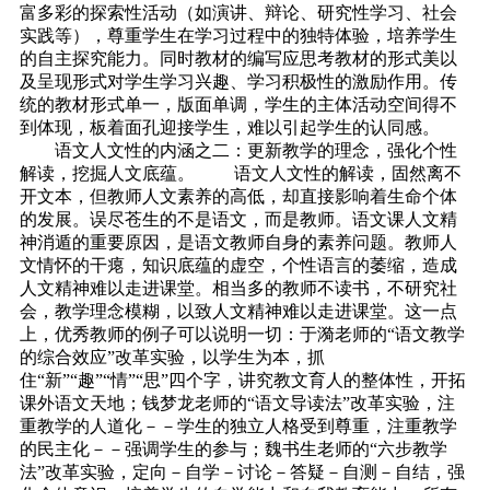
富多彩的探索性活动（如演讲、辩论、研究性学习、社会
实践等），尊重学生在学习过程中的独特体验，培养学生
的自主探究能力。同时教材的编写应思考教材的形式美以
及呈现形式对学生学习兴趣、学习积极性的激励作用。传
统的教材形式单一，版面单调，学生的主体活动空间得不
到体现，板着面孔迎接学生，难以引起学生的认同感。
语文人文性的内涵之二：更新教学的理念，强化个性
解读，挖掘人文底蕴。 语文人文性的解读，固然离不
开文本，但教师人文素养的高低，却直接影响着生命个体
的发展。误尽苍生的不是语文，而是教师。语文课人文精
神消遁的重要原因，是语文教师自身的素养问题。教师人
文情怀的干瘪，知识底蕴的虚空，个性语言的萎缩，造成
人文精神难以走进课堂。相当多的教师不读书，不研究社
会，教学理念模糊，以致人文精神难以走进课堂。这一点
上，优秀教师的例子可以说明一切：于漪老师的“语文教学
的综合效应”改革实验，以学生为本，抓
住“新”“趣”“情”“思”四个字，讲究教文育人的整体性，开拓
课外语文天地；钱梦龙老师的“语文导读法”改革实验，注
重教学的人道化－－学生的独立人格受到尊重，注重教学
的民主化－－强调学生的参与；魏书生老师的“六步教学
法”改革实验，定向－自学－讨论－答疑－自测－自结，强