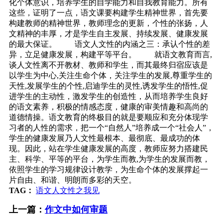
化个体意识，培养学生的自学能力和自我教育能力。所有
这些，证明了一点，语文课要构建学生精神世界，首先要
构建教师的精神世界，教师理念的更新，个性的张扬，人
文精神的丰厚，才是学生自主发展、持续发展、健康发展
的最大保证。 语文人文性的内涵之三：承认个性的差
异，立足健康发展，构建平等平台。 就语文教育而言,
谈人文性离不开教材、教师和学生，而其最终归宿应该是
以学生为中心,关注生命个体，关注学生的发展,尊重学生的
天性,发展学生的个性,启迪学生的灵性,诱发学生的悟性,促
进学生的主动性，激发学生的创造性，从而培养学生良好
的语文素养，积极的情感态度，健康的审美情趣和高尚的
道德情操。语文教育的终极目的就是要顺应和充分体现学
习者的人性的需求，把一个“自然人”培养成一个“社会人”，
学生的健康发展乃人文性最根本、最彻底、最成功的体
现。因此，站在学生健康发展的高度，教师应努力搭建民
主、科学、平等的平台，为学生而教,为学生的发展而教，
依照学生的学习规律设计教学，为生命个体的发展撑起一
片自由、和谐、明朗而多彩的天空。
TAG：
语文人文性之我见
上一篇：
作文中如何审题