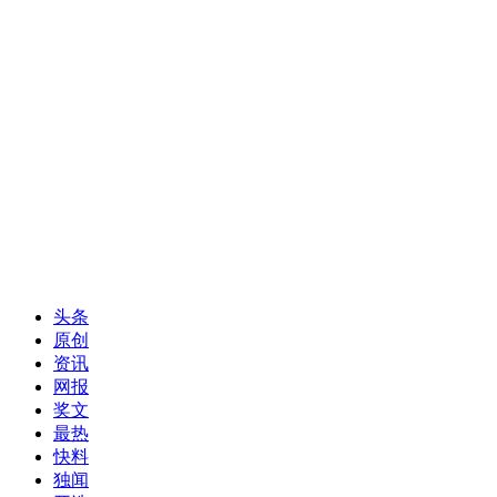
头条
原创
资讯
网报
奖文
最热
快料
独闻